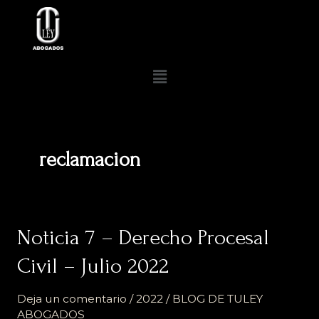
Ir
al
contenido
Menú
reclamacion
Noticia
Noticia 7 – Derecho Procesal
7
Civil – Julio 2022
–
Derecho
Deja un comentario
/
2022
/
BLOG DE TULEY
Procesal
ABOGADOS