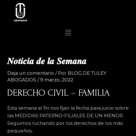
Ir
al
contenido
Menú
𝑵𝒐𝒕𝒊𝒄𝒊𝒂 𝒅𝒆 𝒍𝒂 𝑺𝒆𝒎𝒂𝒏𝒂
Deja un comentario
/ Por
BLOG DE TULEY
ABOGADOS
/
9 marzo, 2022
DERECHO CIVIL – FAMILIA
Esta semana al fin nos fijan la fecha para juicio sobre
las MEDIDAS PATERNO-FILIALES DE UN MENOR.
Seguimos luchando por los derechos de los más
pequeños.