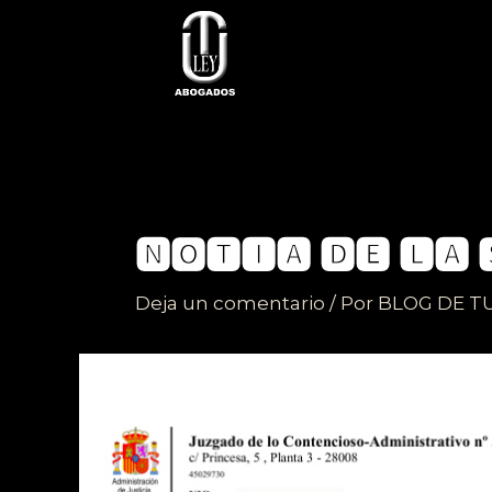
Ir
al
contenido
🅽🅾🆃🅸🅰 🅳🅴 🅻🅰 
Deja un comentario
/ Por
BLOG DE T