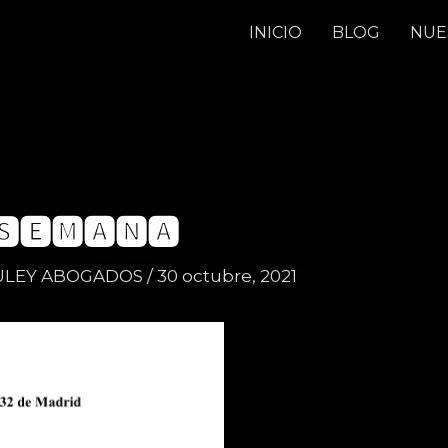
INICIO
BLOG
NUE
🆂🅴🅼🅰🅽🅰
ULEY ABOGADOS
/
30 octubre, 2021