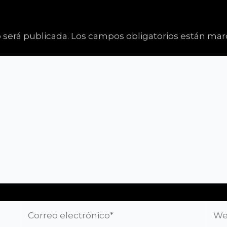
 será publicada.
Los campos obligatorios están ma
Correo
Web
electrónico*