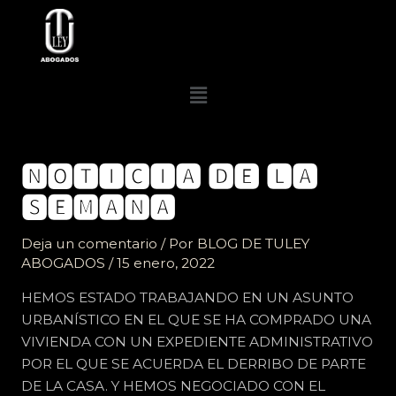
Ir
al
contenido
Menú
🅽🅾🆃🅸🅲🅸🅰 🅳🅴 🅻🅰
🆂🅴🅼🅰🅽🅰
Deja un comentario
/ Por
BLOG DE TULEY
ABOGADOS
/
15 enero, 2022
HEMOS ESTADO TRABAJANDO EN UN ASUNTO
URBANÍSTICO EN EL QUE SE HA COMPRADO UNA
VIVIENDA CON UN EXPEDIENTE ADMINISTRATIVO
POR EL QUE SE ACUERDA EL DERRIBO DE PARTE
DE LA CASA. Y HEMOS NEGOCIADO CON EL