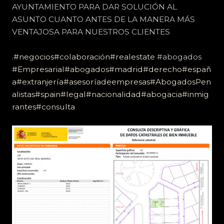
AYUNTAMIENTO PARA DAR SOLUCIÓN AL
ASUNTO CUANTO ANTES DE LA MANERA MÁS
VENTAJOSA PARA NUESTROS CLIENTES
.
#negocios
#colaboración
#realestate
#abogados
#Empresarial
#abogados
#madrid
#derecho
#españ
a
#extranjería
#asesoríadeempresas
#AbogadosPen
alistas
#spain
#legal
#nacionalidad
#abogacia
#inmig
rantes
#consulta