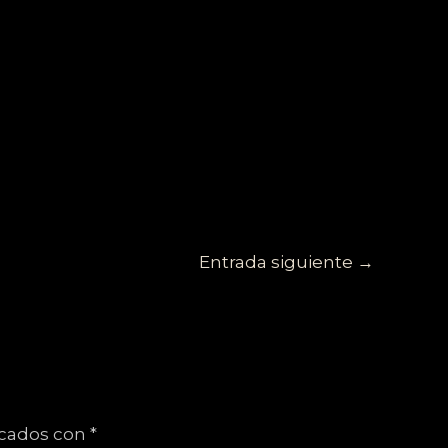
Entrada siguiente
→
rcados con
*