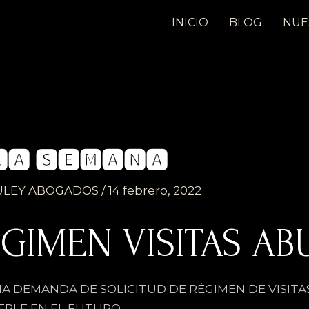
INICIO
BLOG
NUE
🅰 🆂🅴🅼🅰🅽🅰
ULEY ABOGADOS
/
14 febrero, 2022
IMEN VISITAS AB
A DEMANDA DE SOLICITUD DE RÉGIMEN DE VISITA
ERLE EN EL FUTURO.