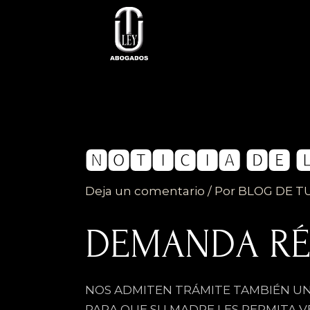
Ir
al
contenido
🅽🅾🆃🅸🅲🅸🅰 🅳🅴 
Deja un comentario
/ Por
BLOG DE T
DEMANDA RÉG
NOS ADMITEN TRÁMITE TAMBIÉN UN
PARA QUE SU MADRE LES PERMITA V