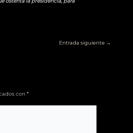
e ostenta la presidencia, para
Entrada siguiente
→
rcados con
*