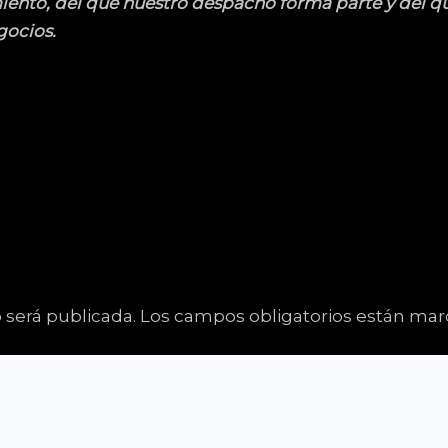
iento, del que nuestro despacho forma parte y del qu
ocios.
 será publicada.
Los campos obligatorios están ma