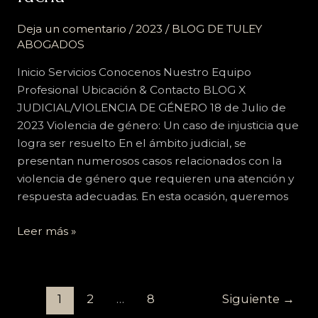
de
género:
Deja un comentario
/
2023
/
BLOG DE TULEY
un
ABOGADOS
paso
Inicio Servicios Conocenos Nuestro Equipo
adelante
Profesional Ubicación & Contacto BLOG X
en
JUDICIAL/VIOLENCIA DE GÉNERO 18 de Julio de
la
2023 Violencia de género: Un caso de injusticia que
lucha
logra ser resuelto En el ámbito judicial, se
presentan numerosos casos relacionados con la
violencia de género que requieren una atención y
respuesta adecuadas. En esta ocasión, queremos
Leer más »
1
2
…
8
Siguiente
→