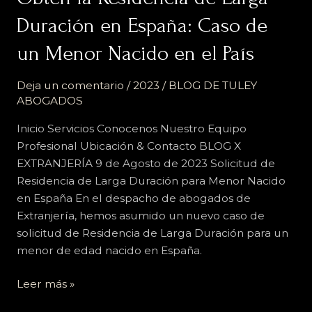
la
Duración en España: Caso de
Residencia
de
un Menor Nacido en el País
Larga
Duración
Deja un comentario
/
2023
/
BLOG DE TULEY
en
ABOGADOS
España:
Inicio Servicios Conocenos Nuestro Equipo
Caso
Profesional Ubicación & Contacto BLOG X
de
EXTRANJERÍA 9 de Agosto de 2023 Solicitud de
un
Residencia de Larga Duración para Menor Nacido
Menor
en España En el despacho de abogados de
Nacido
Extranjería, hemos asumido un nuevo caso de
en
solicitud de Residencia de Larga Duración para un
el
menor de edad nacido en España.
País
Leer más »