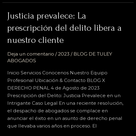
Justicia
Justicia prevalece: La
prevalece:
prescripción del delito libera a
La
prescripción
nuestro cliente
del
delito
Deja un comentario
/
2023
/
BLOG DE TULEY
libera
ABOGADOS
a
Inicio Servicios Conocenos Nuestro Equipo
nuestro
Profesional Ubicación & Contacto BLOG X
cliente
DERECHO PENAL 4 de Agosto de 2023
Prescripción del Delito: Justicia Prevalece en un
Intrigante Caso Legal En una reciente resolución,
el despacho de abogados se complace en
anunciar el éxito en un asunto de derecho penal
que llevaba varios años en proceso. El