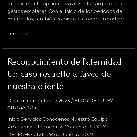
una excelente opción para aliviar la carga de los
gastos escolares! Con el inicio de los periodos de
matrículas, también comienza la oportunidad de
Leer más »
Reconocimiento
Reconocimiento de Paternidad
de
Un caso resuelto a favor de
Paternidad
Un
nuestra cliente
caso
resuelto
Deja un comentario
/
2023
/
BLOG DE TULEY
a
ABOGADOS
favor
Inicio Servicios Conocenos Nuestro Equipo
de
Profesional Ubicación & Contacto BLOG X
nuestra
DERECHO CIVIL 28 de Julio de 2023
cliente