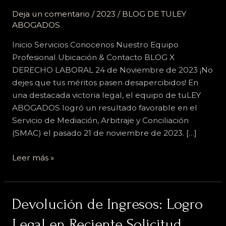
Legal
Deja un comentario
/
2023
/
BLOG DE TULEY
ABOGADOS
Inicio Servicios Conocenos Nuestro Equipo
Profesional Ubicación & Contacto BLOG X
DERECHO LABORAL 24 de Noviembre de 2023 ¡No
dejes que tus méritos pasen desapercibidos! En
una destacada victoria legal, el equipo de tuLEY
ABOGADOS logró un resultado favorable en el
Servicio de Mediación, Arbitraje y Conciliación
(SMAC) el pasado 21 de noviembre de 2023. […]
Leer más »
Devolución
Devolución de Ingresos: Logro
de
Legal en Reciente Solicitud
Ingresos: