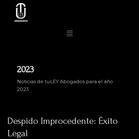
Ir
al
contenido
Menú
2023
Noticias de tuLEY Abogados para el año
2023
Despido
Despido Improcedente: Éxito
Improcedente:
Legal
Éxito