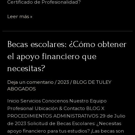
Certificado de Profesionalidad?
Leer más »
Becas
Becas escolares: ¿Cómo obtener
escolares:
el apoyo financiero que
¿Cómo
obtener
necesitas?
el
apoyo
Deja un comentario
/
2023
/
BLOG DE TULEY
financiero
ABOGADOS
que
Inicio Servicios Conocenos Nuestro Equipo
necesitas?
Profesional Ubicación & Contacto BLOG X
PROCEDIMIENTOS ADMINISTRATIVOS 29 de Julio
de 2023 Solicitud de Becas Escolares: ¿Necesitas
apoyo financiero para tus estudios? ¡Las becas son