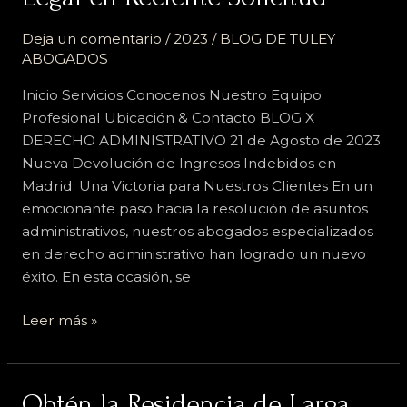
Logro
Deja un comentario
/
2023
/
BLOG DE TULEY
Legal
ABOGADOS
en
Reciente
Inicio Servicios Conocenos Nuestro Equipo
Solicitud
Profesional Ubicación & Contacto BLOG X
DERECHO ADMINISTRATIVO 21 de Agosto de 2023
Nueva Devolución de Ingresos Indebidos en
Madrid: Una Victoria para Nuestros Clientes En un
emocionante paso hacia la resolución de asuntos
administrativos, nuestros abogados especializados
en derecho administrativo han logrado un nuevo
éxito. En esta ocasión, se
Leer más »
Obtén
Obtén la Residencia de Larga