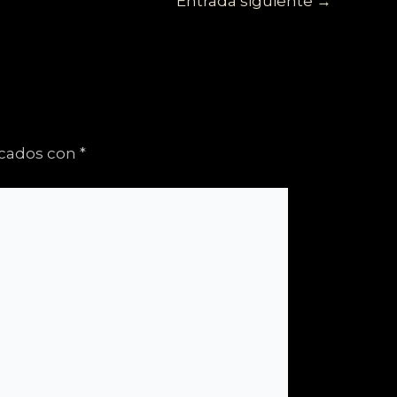
Entrada siguiente
→
rcados con
*