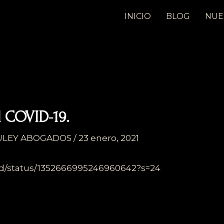
INICIO
BLOG
NUE
l COVID-19.
ULEY ABOGADOS
/
23 enero, 2021
id/status/1352666995246960642?s=24