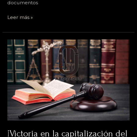
documentos
Leer más »
¡Victoria
en
la
capitalización
del
paro!
–
Un
logro
más
en
derecho
¡Victoria en la capitalización del
administrativo