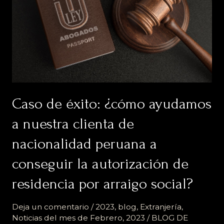
ayudamos
a
nuestra
clienta
de
nacionalidad
peruana
a
Caso de éxito: ¿cómo ayudamos
conseguir
la
a nuestra clienta de
autorización
nacionalidad peruana a
de
residencia
conseguir la autorización de
por
arraigo
residencia por arraigo social?
social?
Deja un comentario
/
2023
,
blog
,
Extranjería
,
Noticias del mes de Febrero, 2023
/
BLOG DE