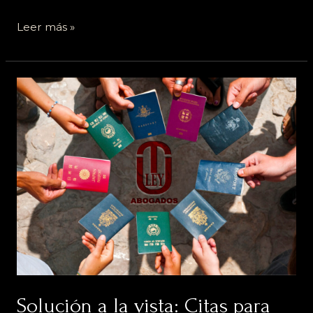
Leer más »
Solución
a
la
vista:
Citas
para
Trámites
de
TIE
y
Juramento
de
Nacionalidad
Solución a la vista: Citas para
en