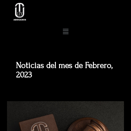
Ir
al
contenido
Menú
Noticias del mes de Febrero,
2023
Caso
de
éxito:
¿cómo