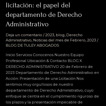
asesoramiento
licitación: el papel del
en
departamento de Derecho
el
proceso
Administrativo
de
licitación:
Deja un comentario
/
2023
,
blog
,
Derecho
el
Administrativo
,
Noticias del mes de Febrero, 2023
/
papel
BLOG DE TULEY ABOGADOS
del
Inicio Servicios Conocenos Nuestro Equipo
departamento
Profesional Ubicación & Contacto BLOG X
de
DERECHO ADMINISTRATIVO 20 de Febrero de
Derecho
2023 Departamento de Derecho Administrativo en
Administrativo
Acción: Presentación de una Licitación Nos
sentimos muy orgullosos de nuestro
departamento de Derecho Administrativo, cuyo
enfoque se centra en el cumplimiento riguroso de
los plazos y la presentación impecable de