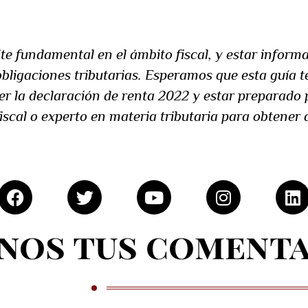
te fundamental en el ámbito fiscal, y estar informa
bligaciones tributarias. Esperamos que esta guía 
r la declaración de renta 2022 y estar preparado 
scal o experto en materia tributaria para obtener 
F
T
Y
I
L
a
w
o
n
i
c
i
u
s
n
nos tus coment
e
t
t
t
k
b
t
u
a
e
o
e
b
g
d
tro Blog
o
r
e
r
i