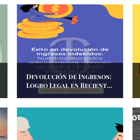
k
a
n
m
Devolución de Ingresos:
Logro Legal en Reciente
Solicitud