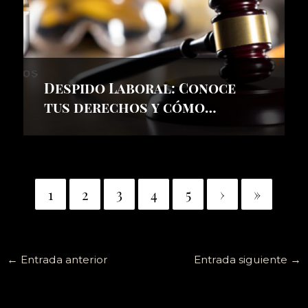
Despido Laboral: Conoce
tus derechos y cómo
enfrentarlo
1
2
3
4
5
›
»
←
Entrada anterior
Entrada siguiente
→