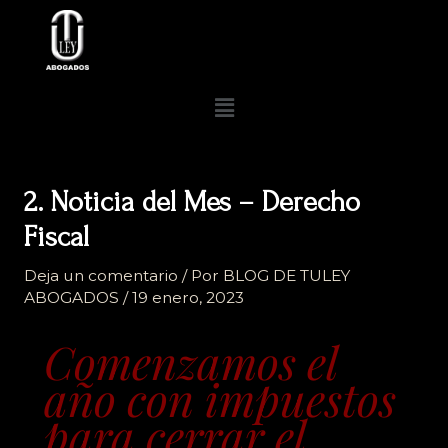
Ir
al
contenido
Menú
2. Noticia del Mes – Derecho
Fiscal
Deja un comentario
/ Por
BLOG DE TULEY
ABOGADOS
/
19 enero, 2023
Comenzamos el
año con impuestos
para cerrar el