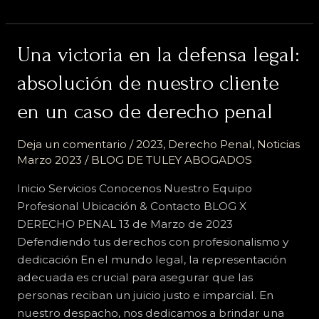
Una
Una victoria en la defensa legal:
victoria
absolución de nuestro cliente
en
la
en un caso de derecho penal
defensa
legal:
Deja un comentario
/
2023
,
Derecho Penal
,
Noticias
absolución
Marzo 2023
/
BLOG DE TULEY ABOGADOS
de
Inicio Servicios Conocenos Nuestro Equipo
nuestro
Profesional Ubicación & Contacto BLOG X
cliente
DERECHO PENAL 13 de Marzo de 2023
en
Defendiendo tus derechos con profesionalismo y
un
dedicación En el mundo legal, la representación
caso
adecuada es crucial para asegurar que las
de
personas reciban un juicio justo e imparcial. En
derecho
nuestro despacho, nos dedicamos a brindar una
penal