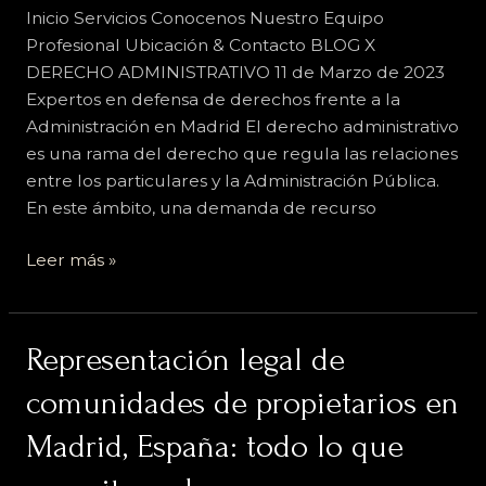
derecho
Inicio Servicios Conocenos Nuestro Equipo
administrativo
Profesional Ubicación & Contacto BLOG X
para
DERECHO ADMINISTRATIVO 11 de Marzo de 2023
procesos
Expertos en defensa de derechos frente a la
selectivos
Administración en Madrid El derecho administrativo
de
es una rama del derecho que regula las relaciones
maestros.
entre los particulares y la Administración Pública.
En este ámbito, una demanda de recurso
Leer más »
Representación
Representación legal de
legal
comunidades de propietarios en
de
comunidades
Madrid, España: todo lo que
de