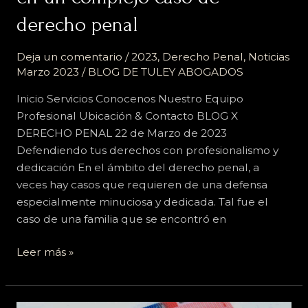
llevó
derecho penal
a
la
Deja un comentario
/
2023
,
Derecho Penal
,
Noticias
absolución
Marzo 2023
/
BLOG DE TULEY ABOGADOS
de
nuestro
Inicio Servicios Conocenos Nuestro Equipo
cliente
Profesional Ubicación & Contacto BLOG X
en
DERECHO PENAL 22 de Marzo de 2023
un
Defendiendo tus derechos con profesionalismo y
complejo
dedicación En el ámbito del derecho penal, a
caso
veces hay casos que requieren de una defensa
de
especialmente minuciosa y dedicada. Tal fue el
derecho
caso de una familia que se encontró en
penal
Leer más »