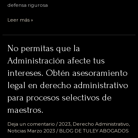
defensa rigurosa
Leer más »
No
No permitas que la
permitas
Administración afecte tus
que
la
intereses. Obtén asesoramiento
Administración
legal en derecho administrativo
afecte
tus
para procesos selectivos de
intereses.
Obtén
maestros.
asesoramiento
legal
Deja un comentario
/
2023
,
Derecho Administrativo
,
en
Noticias Marzo 2023
/
BLOG DE TULEY ABOGADOS