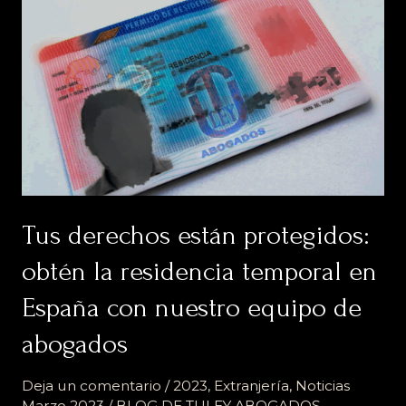
Tus
derechos
están
protegidos:
obtén
la
residencia
temporal
en
España
Tus derechos están protegidos:
con
nuestro
obtén la residencia temporal en
equipo
de
España con nuestro equipo de
abogados
abogados
Deja un comentario
/
2023
,
Extranjería
,
Noticias
Marzo 2023
/
BLOG DE TULEY ABOGADOS