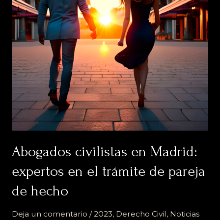
en
el
trámite
de
pareja
de
hecho
Abogados civilistas en Madrid:
expertos en el trámite de pareja
de hecho
Deja un comentario
/
2023
,
Derecho Civil
,
Noticias