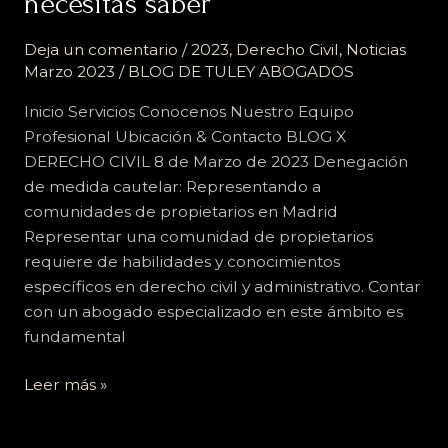
necesitas saber
propietarios
en
Deja un comentario
/
2023
,
Derecho Civil
,
Noticias
Madrid,
Marzo 2023
/
BLOG DE TULEY ABOGADOS
España:
todo
Inicio Servicios Conocenos Nuestro Equipo
lo
Profesional Ubicación & Contacto BLOG X
que
DERECHO CIVIL 8 de Marzo de 2023 Denegación
necesitas
de medida cautelar: Representando a
saber
comunidades de propietarios en Madrid
Representar una comunidad de propietarios
requiere de habilidades y conocimientos
específicos en derecho civil y administrativo. Contar
con un abogado especializado en este ámbito es
fundamental
Leer más »